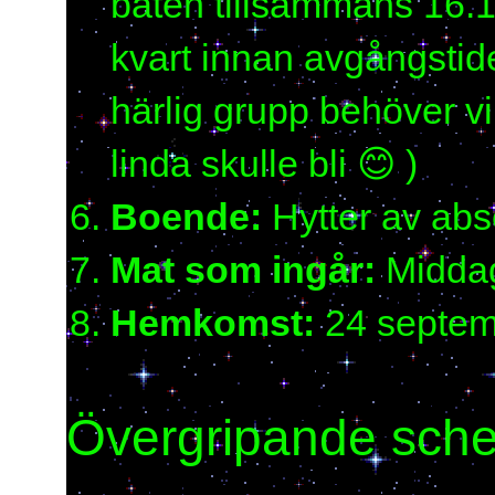
båten tillsammans 16.
kvart innan avgångstide
härlig grupp behöver vi
linda skulle bli 😊 )
Boende:
Hytter av abso
Mat som ingår:
Middag,
Hemkomst:
24 septem
Övergripande sch