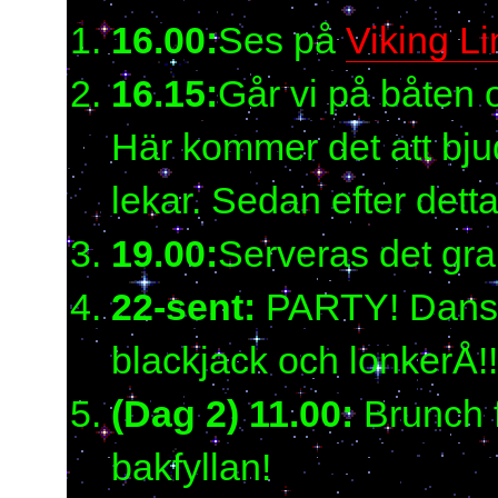
16.00:
Ses på
Viking L
16.15:
Går vi på båten 
Här kommer det att bj
lekar. Sedan efter detta
19.00:
Serveras det gra
22-sent:
PARTY! Dansgo
blackjack och lonkerÅ!!
(Dag 2) 11.00:
Brunch f
bakfyllan!